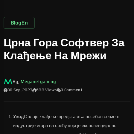
BlogEn
Црна Гора Софтвер За
Клађење На Мрежи
By,
Meganetgaming
30 Sep, 2023
688 Views
0 Comment
Увод
Онлајн клађење представља посебан сегмент
индустрије игара на срећу који је експоненцијално