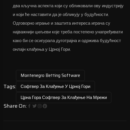
два кључна аспекта који су обликовали ову индустрију
и који ће наставити да је обликују у будућности.
Одговорно играње и заштита интереса играча су
најважнији циљеви које треба постепено унапређивати
како би се осигурала дуготрајна и одржива будућност
онлајн клађења у Црној Гори.
Montenegro Betting Software
Tags:
Софтвер За Клађење У Црној Гори
Црна Гора Софтвер За Клађење На Мрежи
Share On: