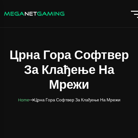
Црна Гора Софтвер
За Клађење На
Мрежи
Home
Црна Гора Софтвер За Клађење На Мрежи