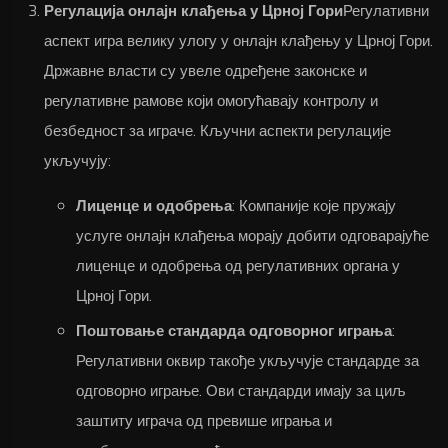
Регулација онлајн клађења у Црној Гори
Регулативни
аспект игра велику улогу у онлајн клађењу у Црној Гори.
Државне власти су увеле одређене законске и
регулативне рамове који омогућавају контролу и
безбедност за играче. Кључни аспекти регулације
укључују:
Лиценце и одобрења
: Компаније које пружају
услуге онлајн клађења морају добити одговарајуће
лиценце и одобрења од регулативних органа у
Црној Гори.
Поштовање стандарда одговорног играња
:
Регулативни оквир такође укључује стандарде за
одговорно играње. Ови стандарди имају за циљ
заштиту играча од превише играња и