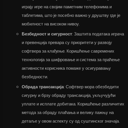
играју игре на својим паметним телефонима и
таблетима, што је посебно важно у друштву где је
мобилност на високом нивоу.
Безбедност и сигурност
: Заштита података играча
и превенција превара су приоритети у развоју
софтвера за клађење. Коришћење савремених
технологија за шифровање и система за праћење
активности корисника помаже у осигуравању
безбедности.
Обрада трансакција
: Софтвер мора обезбедити
сигурну и брзу обраду трансакција, укључујући
уплате и исплате добитака. Коришћење различитих
метода за обраду плаћања и велику пажњу на
детаље у овом аспекту су од суштинског значаја.