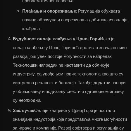
проблематичног клађења.
Плаћања и опорезивање
: Регулација обухвата
начине обрачуна и опорезивања добитака из онлајн
клађења.
Будућност онлајн клађења у Црној Гори
Иако је
онлајн клађење у Црној Гори већ достигло значајан ниво
развоја, још увек постоје могућности за напредак.
Технолошки напредак ће наставити да обликује
индустрију, са увођењем нових технологија као што су
виртуелна реалност и блокчејн. Такође, додатни напори
у образовању и подизању свести о одговорном игрању
су неопходни.
Закључак
Онлајн клађење у Црној Гори је постало
значајана индустрија која представља многе могућности
за играче и компаније. Развој софтвера и регулација су