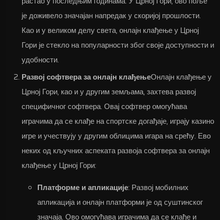
растао у последњим годинама. У Црној Гори, ово поље
је доживело значајан напредак у скоријој прошлости.
Као и у великом делу света, онлајн клађење у Црној
Гори је стекло на популарности због своје доступности и
удобности.
Развој софтвера за онлајн клађење
Онлајн клађење у
Црној Гори, као и у другим земљама, захтева развој
специфичног софтвера. Овај софтвер омогућава
играчима да се клађе на спортске догађаје, играју казино
игре и учествују у другим облицима игара на срећу. Ево
неких од кључних аспеката развоја софтвера за онлајн
клађење у Црној Гори:
Платформе и апликације
: Развој мобилних
апликација и онлајн платформи је од суштинског
значаја. Ово омогућава играчима да се клађе и