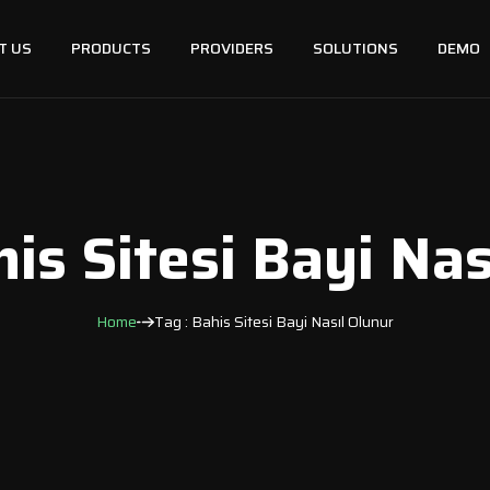
T US
PRODUCTS
PROVIDERS
SOLUTIONS
DEMO
his Sitesi Bayi Nas
Home
Tag : Bahis Sitesi Bayi Nasıl Olunur