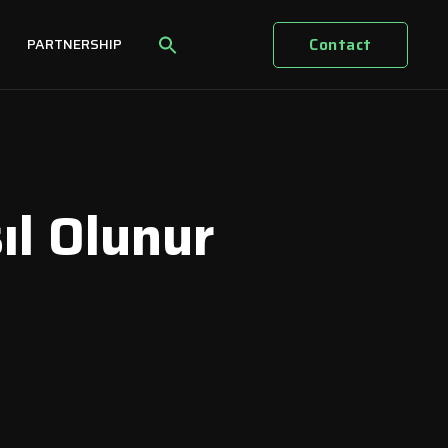
Contact
PARTNERSHIP
ıl Olunur