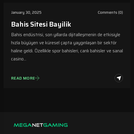
January 30, 2025
Comments (0)
Bahis Sitesi Bayilik
Bahis endüstrisi, son yıllarda dijitalleşmenin de etkisiyle
hızla büyüyen ve küresel çapta yaygınlaşan bir sektör
haline geldi. Özellikle spor bahisleri, canlı bahisler ve sanal
casino…
READ MORE