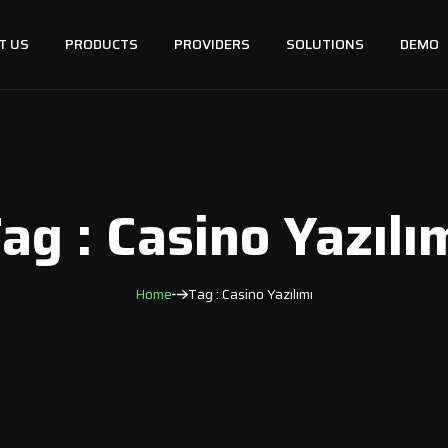
T US
PRODUCTS
PROVIDERS
SOLUTIONS
DEMO
ag : Casino Yazılı
Home
Tag : Casino Yazılımı