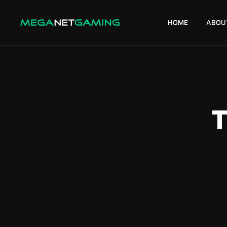
HOME
ABOU
T