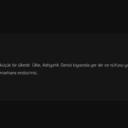
ük bir ülkedir. Ülke, Adriyatik Denizi kıyısında yer alır ve nüfusu y
kumarhane endüstrisi…