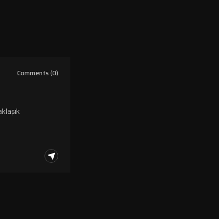
Comments (0)
aklaşık