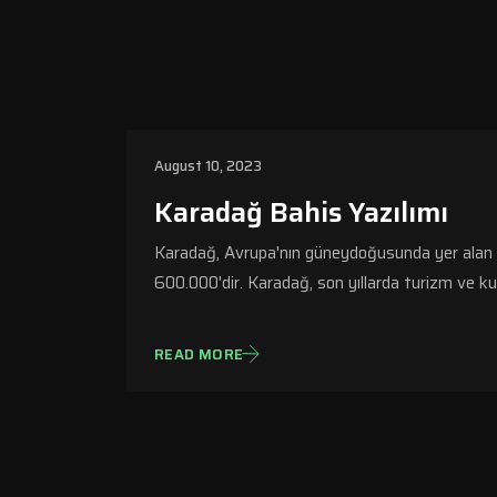
August 10, 2023
Karadağ Bahis Yazılımı
Karadağ, Avrupa'nın güneydoğusunda yer alan küç
600.000'dir. Karadağ, son yıllarda turizm ve 
READ MORE