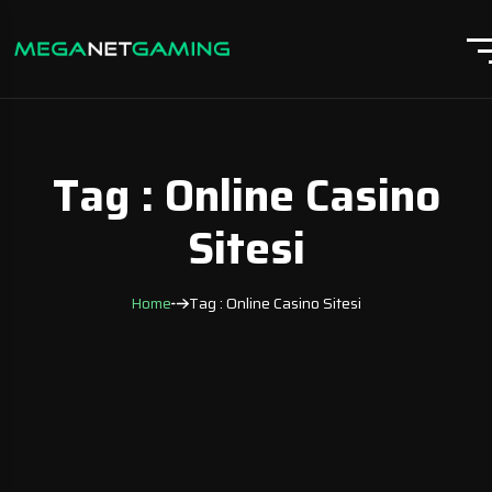
Tag : Online Casino
Sitesi
Home
Tag : Online Casino Sitesi