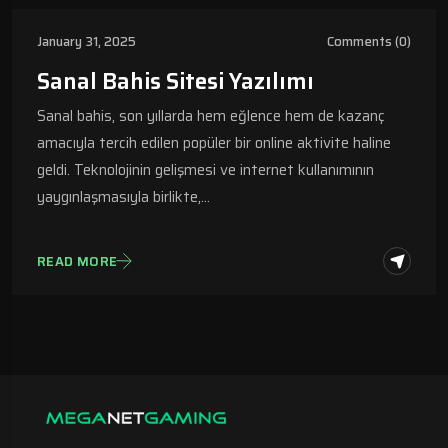
January 31, 2025
Comments (0)
Sanal Bahis Sitesi Yazılımı
Sanal bahis, son yıllarda hem eğlence hem de kazanç
amacıyla tercih edilen popüler bir online aktivite haline
geldi. Teknolojinin gelişmesi ve internet kullanımının
yaygınlaşmasıyla birlikte,…
READ MORE