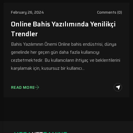
February 26, 2024
Comments (0)
Online Bahis Yazılımında Yenilikçi
Trendler
Bahis Yazılımının Önemi Online bahis endüstrisi, dünya
genelinde her geçen gün daha fazla kullanıcıyı
cezbetmektedir. Bu kullanıcıların ihtiyaç ve beklentilerini
karşılamak için, kusursuz bir kullanıcı…
READ MORE