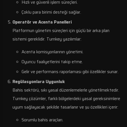
Hızlı ve güvenli işlem süreçleri.
Çoklu para birimi desteği sağlar.
Operatör ve Acenta Panelleri
Platformun yönetim süreçleri için güçlü bir arka plan
sistemi gereklidir. Turnkey yazılımlar:
Acenta komisyonlarının yönetimi.
Oyuncu faaliyetlerini takip etme.
Gelir ve performans raporlaması gibi özellikler sunar.
Regülasyonlara Uygunluk
Bahis sektörü, sıkı yasal düzenlemelerle yönetilmektedir.
Turnkey çözümler, farklı bölgelerdeki yasal gereksinimlere
uyum sağlayacak şekilde tasarlanır ve şu özellikleri içerir:
Sorumlu bahis araçları.