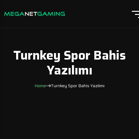
Turnkey Spor Bahis
Yazılımı
Home
Turnkey Spor Bahis Yazılımı