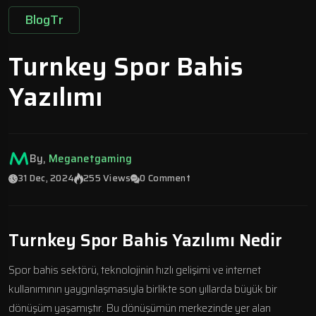
BlogTr
Turnkey Spor Bahis
Yazılımı
By,
Meganetgaming
31 Dec, 2024
255 Views
0 Comment
Turnkey Spor Bahis Yazılımı Nedir
Spor bahis sektörü, teknolojinin hızlı gelişimi ve internet
kullanımının yaygınlaşmasıyla birlikte son yıllarda büyük bir
dönüşüm yaşamıştır. Bu dönüşümün merkezinde yer alan