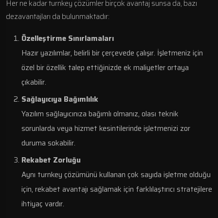
Her ne kadar turnkey çözümler birçok avantaj sunsa da, bazı
dezavantajları da bulunmaktadır:
Özelleştirme Sınırlamaları
Hazır yazılımlar, belirli bir çerçevede çalışır. İşletmeniz için
özel bir özellik talep ettiğinizde ek maliyetler ortaya
çıkabilir.
Sağlayıcıya Bağımlılık
Yazılım sağlayıcınıza bağımlı olmanız, olası teknik
sorunlarda veya hizmet kesintilerinde işletmenizi zor
duruma sokabilir.
Rekabet Zorluğu
Aynı turnkey çözümünü kullanan çok sayıda işletme olduğu
için, rekabet avantajı sağlamak için farklılaştırıcı stratejilere
ihtiyaç vardır.