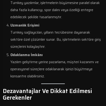
Turnkey yazılımlar, işletmelerin büyümesine paralel olarak
daha fazla kullanıcıyı, spor dalını veya özelliği entegre
edebilecek şekilde tasarlanmıştır.
Uzmanlık Erişimi
Turnkey sağlayıcıları, yılların tecrübesine dayanarak
sektöre özel çözümler sunar. Bu, işletmelerin sektöre giriş
süreçlerini kolaylaştırır.
Odaklanma İmkânı
Yazılım geliştirme yerine pazarlama, müşteri kazanımı ve
operasyonel süreçlere odaklanarak işinizi büyütmeye
konsantre olabilirsiniz.
Dezavantajlar Ve Dikkat Edilmesi
Gerekenler