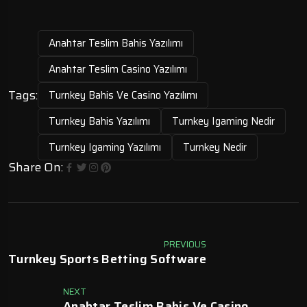
Anahtar Teslim Bahis Yazılımı
Anahtar Teslim Casino Yazılımı
Tags:
Turnkey Bahis Ve Casino Yazılımı
Turnkey Bahis Yazılımı
Turnkey Igaming Nedir
Turnkey Igaming Yazılımı
Turnkey Nedir
Share On:
PREVIOUS
Turnkey Sports Betting Software
NEXT
Anahtar Teslim Bahis Ve Casino