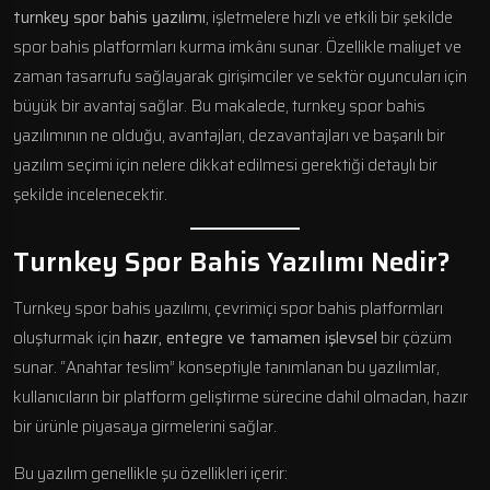
turnkey spor bahis yazılımı
, işletmelere hızlı ve etkili bir şekilde
spor bahis platformları kurma imkânı sunar. Özellikle maliyet ve
zaman tasarrufu sağlayarak girişimciler ve sektör oyuncuları için
büyük bir avantaj sağlar. Bu makalede, turnkey spor bahis
yazılımının ne olduğu, avantajları, dezavantajları ve başarılı bir
yazılım seçimi için nelere dikkat edilmesi gerektiği detaylı bir
şekilde incelenecektir.
Turnkey Spor Bahis Yazılımı Nedir?
Turnkey spor bahis yazılımı, çevrimiçi spor bahis platformları
oluşturmak için
hazır, entegre ve tamamen işlevsel
bir çözüm
sunar. “Anahtar teslim” konseptiyle tanımlanan bu yazılımlar,
kullanıcıların bir platform geliştirme sürecine dahil olmadan, hazır
bir ürünle piyasaya girmelerini sağlar.
Bu yazılım genellikle şu özellikleri içerir: