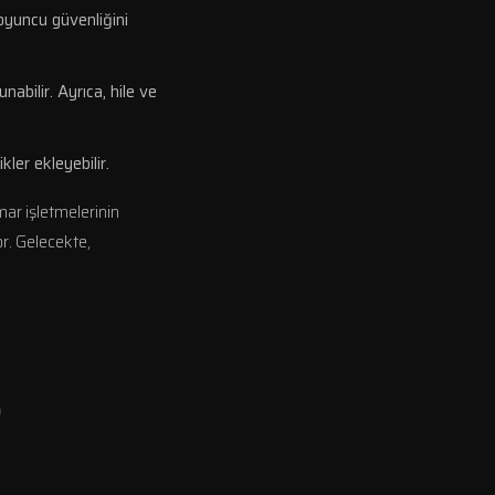
oyuncu güvenliğini
abilir. Ayrıca, hile ve
ler ekleyebilir.
ar işletmelerinin
r. Gelecekte,