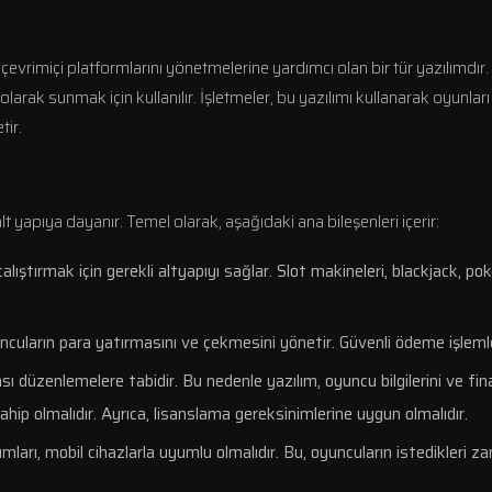
çevrimiçi platformlarını yönetmelerine yardımcı olan bir tür yazılımdır.
olarak sunmak için kullanılır. İşletmeler, bu yazılımı kullanarak oyunları
tir.
lt yapıya dayanır. Temel olarak, aşağıdaki ana bileşenleri içerir:
çalıştırmak için gerekli altyapıyı sağlar. Slot makineleri, blackjack, poke
ncuların para yatırmasını ve çekmesini yönetir. Güvenli ödeme işlemle
ı düzenlemelere tabidir. Bu nedenle yazılım, oyuncu bilgilerini ve fina
hip olmalıdır. Ayrıca, lisanslama gereksinimlerine uygun olmalıdır.
mları, mobil cihazlarla uyumlu olmalıdır. Bu, oyuncuların istedikleri z