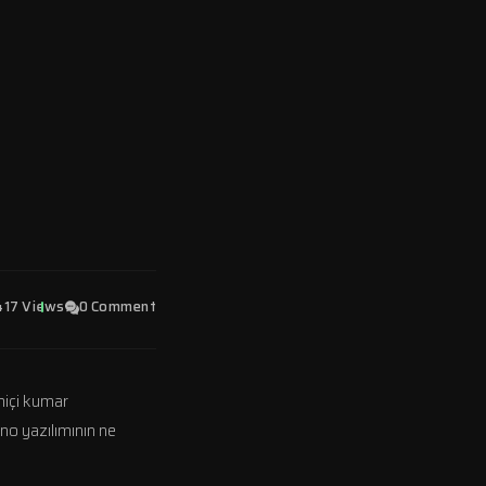
417 Views
0 Comment
imiçi kumar
no yazılımının ne