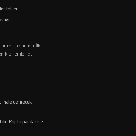
destekler.
sunar.
türü hızla büyüdü. İlk
nlik önlemleri de
ci hale getirecek.
ilir. Kripto paralar ise