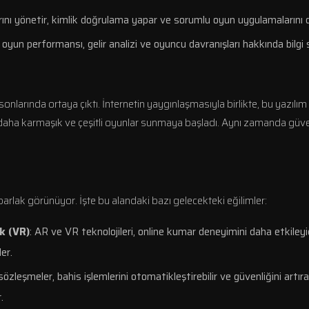
arını yönetir, kimlik doğrulama yapar ve sorumlu oyun uygulamalarını 
e oyun performansı, gelir analizi ve oyuncu davranışları hakkında bilgi 
sonlarında ortaya çıktı. İnternetin yaygınlaşmasıyla birlikte, bu yazılım 
daha karmaşık ve çeşitli oyunlar sunmaya başladı. Aynı zamanda güve
parlak görünüyor. İşte bu alandaki bazı gelecekteki eğilimler:
ik (VR)
: AR ve VR teknolojileri, online kumar deneyimini daha etkileyi
er.
ı sözleşmeler, bahis işlemlerini otomatikleştirebilir ve güvenliğini artırab
.