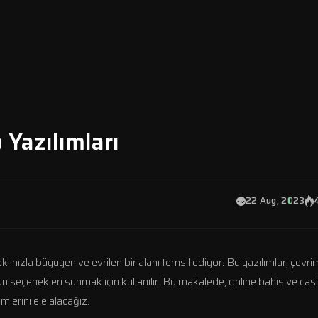
 Yazılımları
22 Aug, 2023
i hızla büyüyen ve evrilen bir alanı temsil ediyor. Bu yazılımlar, çevr
n seçenekleri sunmak için kullanılır. Bu makalede, online bahis ve casi
imlerini ele alacağız.