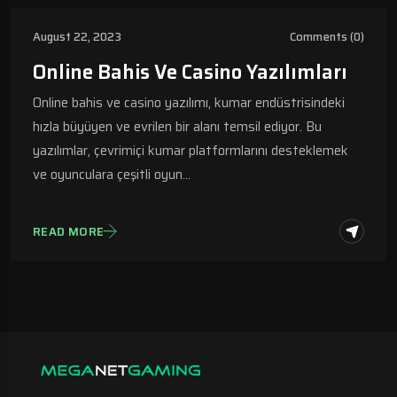
August 22, 2023
Comments (0)
Online Bahis Ve Casino Yazılımları
Online bahis ve casino yazılımı, kumar endüstrisindeki
hızla büyüyen ve evrilen bir alanı temsil ediyor. Bu
yazılımlar, çevrimiçi kumar platformlarını desteklemek
ve oyunculara çeşitli oyun…
READ MORE