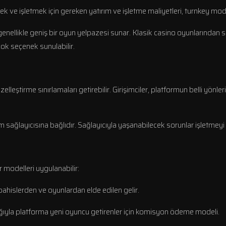
k ve işletmek için gereken yatırım ve işletme maliyetleri, turnkey mo
genellikle geniş bir oyun yelpazesi sunar. Klasik casino oyunlarından sp
çok seçenek sunulabilir.
leştirme sınırlamaları getirebilir. Girişimciler, platformun belli yönleri
 sağlayıcısına bağlıdır. Sağlayıcıyla yaşanabilecek sorunlar işletmeyi e
ir modelleri uygulanabilir:
ahislerden ve oyunlardan elde edilen gelir.
ığıyla platforma yeni oyuncu getirenler için komisyon ödeme modeli.