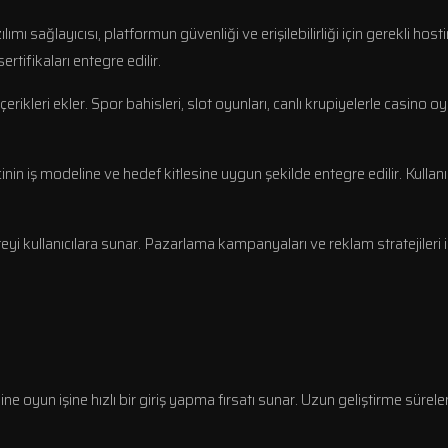
mı sağlayıcısı, platformun güvenliği ve erişilebilirliği için gerekli host
rtifikaları entegre edilir.
erikleri ekler. Spor bahisleri, slot oyunları, canlı krupiyelerle casino oyun
nin iş modeline ve hedef kitlesine uygun şekilde entegre edilir. Kullanı
i kullanıcılara sunar. Pazarlama kampanyaları ve reklam stratejileri ile 
ne oyun işine hızlı bir giriş yapma fırsatı sunar. Uzun geliştirme süreler