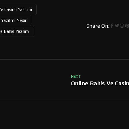
e Casino Yazılımı
Yazılımı Nedir
Share On:
e Bahis Yazılımı
NEXT
Online Bahis Ve Casin