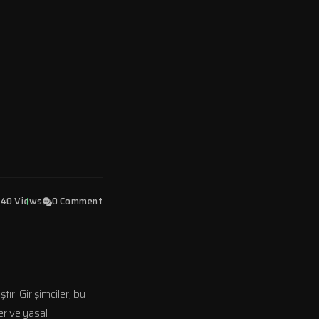
40 Views
0 Comment
ır. Girişimciler, bu
er ve yasal