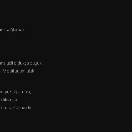
uyum sağlamak
tansiyeli oldukça büyük
or. Mobil uyumluluk,
langıç sağlaması,
lılık gibi
ektöründe daha da